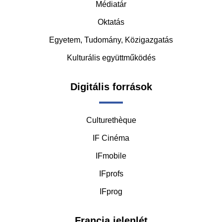
Médiatár
Oktatás
Egyetem, Tudomány, Közigazgatás
Kulturális együttműködés
Digitális források
Culturethèque
IF Cinéma
IFmobile
IFprofs
IFprog
Francia jelenlét