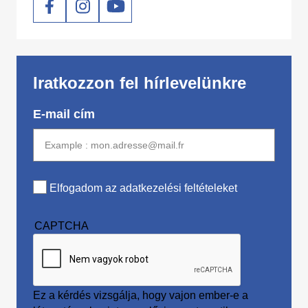
Social
Iratkozzon fel hírlevelünkre
E-mail cím
Elfogadom az adatkezelési feltételeket
CAPTCHA
Ez a kérdés vizsgálja, hogy vajon ember-e a