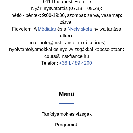
1011 Budapest, Fő u. 17.
Nyári nyitvatartás (07.18. - 08.29):
hétfő - péntek: 9:00-19:30, szombat: zárva, vasárnap:
zárva.
Figyelem! A
Médiatár
és a
Nyelviskola
nyitva tartása
eltérő.
Email: info@inst-france.hu (általános);
nyelvtanfolyamokkal és nyelvvizsgákkal kapcsolatban:
cours@inst-france.hu
Telefon:
+36 1 489 4200
Footer
Menü
-
Tanfolyamok és vizsgák
Middle
Programok