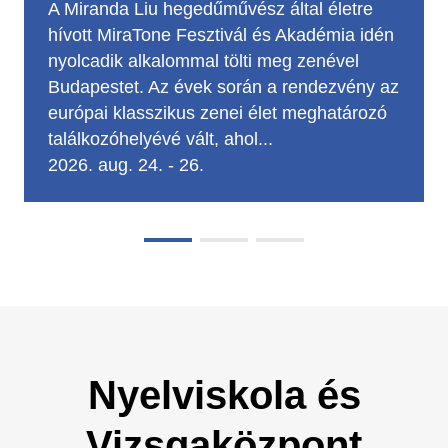
Tanuld meg a furoshiki technikát Aurélie Le
Marec francia művésszel! Aurélie Le Marec,
a hulladékmentes életmód elkötelezett híve
és a L'Atelier du Furoshiki alapítója
megmutatja, hogyan lehet egyetlen négyzet
alakú textildarab felhasználásával...
2026. aug. 27., 17:00
-
19:30
Nyelviskola és
Vizsgaközpont