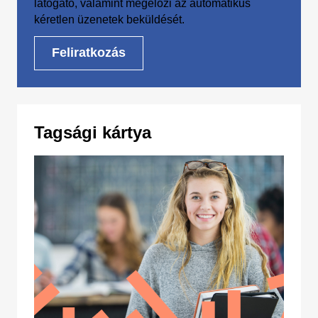
látogató, valamint megelőzi az automatikus
kéretlen üzenetek beküldését.
Tagsági kártya