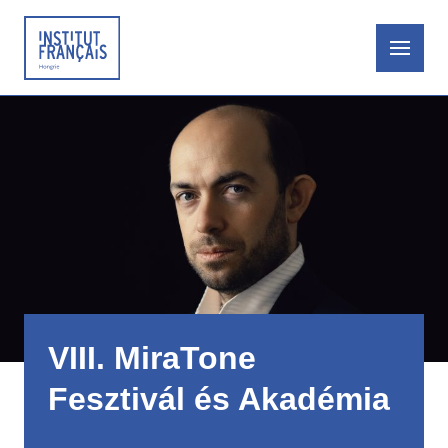
Ugrás
a
tartalomra
Furoshiki workshop
Aurélie Le Marec-kel