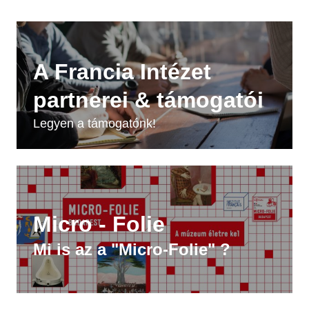
A Francia Intézet
partnerei & támogatói
Legyen a támogatónk!
Micro - Folie
Mi is az a "Micro-Folie" ?