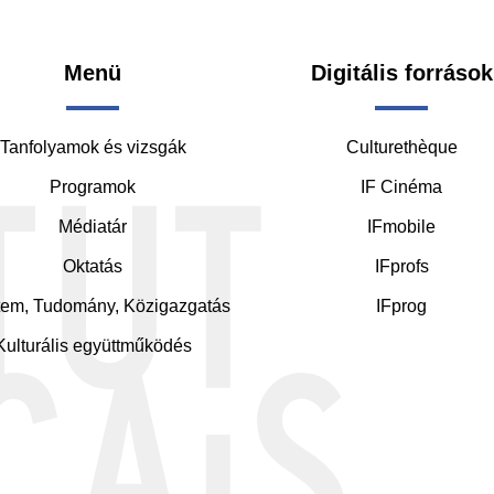
oter
Menü
Digitális források
Tanfolyamok és vizsgák
Culturethèque
ddle
Programok
IF Cinéma
Médiatár
IFmobile
Oktatás
IFprofs
em, Tudomány, Közigazgatás
IFprog
Kulturális együttműködés