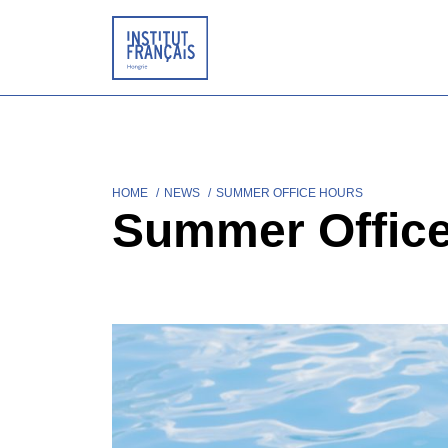
Skip
to
main
content
HOME
NEWS
SUMMER OFFICE HOURS
Breadcrumb
Summer Offic