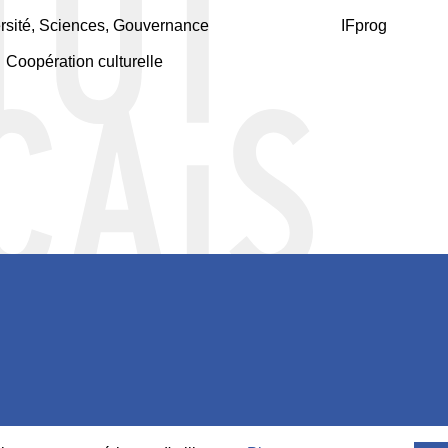
rsité, Sciences, Gouvernance
IFprog
Coopération culturelle
Footer
-
Social