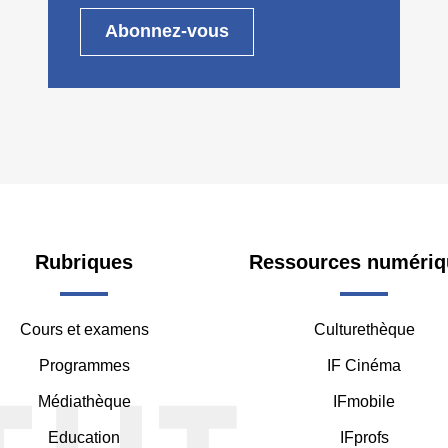
oter
Rubriques
Ressources numériq
Cours et examens
Culturethèque
ddle
Programmes
IF Cinéma
Médiathèque
IFmobile
Education
IFprofs