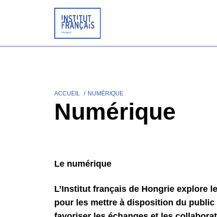
Aller
au
contenu
principal
ACCUEIL
NUMÉRIQUE
Fil
Numérique
d'Ariane
Le numérique
L’Institut français de Hongrie explore 
pour les mettre à disposition du publi
favoriser les échanges et les collabora