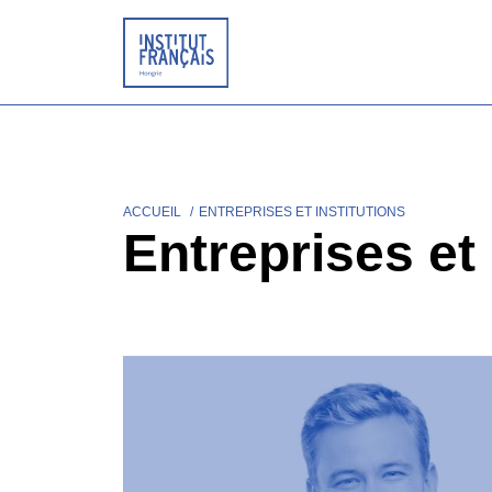
Aller
au
contenu
principal
ACCUEIL
ENTREPRISES ET INSTITUTIONS
Fil
Entreprises et 
d'Ariane