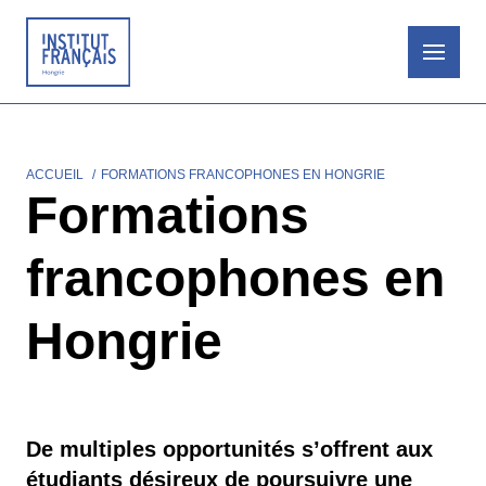
Aller
au
contenu
principal
ACCUEIL
FORMATIONS FRANCOPHONES EN HONGRIE
Fil
Formations
d'Ariane
francophones en
Hongrie
De multiples opportunités s’offrent aux
étudiants désireux de poursuivre une