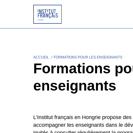
Aller
au
contenu
principal
ACCUEIL
FORMATIONS POUR LES ENSEIGNANTS
Fil
Formations po
d'Ariane
enseignants
L’Institut français en Hongrie propose des
accompagner les enseignants dans le dé
invités à consulter régulièrement la prog