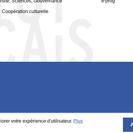
rsité, Sciences, Gouvernance
IFprog
Coopération culturelle
Footer
-
Social
orer votre expérience d'utilisateur.
Plus
Bottom