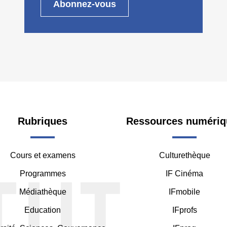
oter
Rubriques
Ressources numériq
Cours et examens
Culturethèque
ddle
Programmes
IF Cinéma
Médiathèque
IFmobile
Education
IFprofs