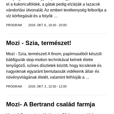
el a kukoricaföldek, a gátak pedig elzárják a lazacok
vándorlási útvonalát. Az emberi tevékenység felborítja a
víz körforgását és a folyók …
PROGRAM
2026. OKT. 6., 18:30
-
20:00
Mozi - Szia, természet!
Mozi - Szia, természet! A finom, papírmaséból készült
bábfigurák stop-motion technikával kelnek életre
lenyűgöző, színes díszletek között, hogy kicsiknek és
nagyoknak egyaránt bemutassák vidékeink állat- és
növényvilágának életét, valamint felhívják a …
PROGRAM
2026. OKT. 3., 10:30
-
12:00
Mozi- A Bertrand család farmja