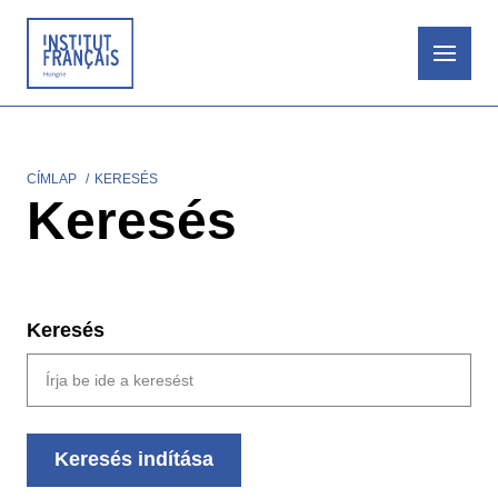
Ugrás
a
tartalomra
CÍMLAP
KERESÉS
Morzsa
Keresés
Keresés