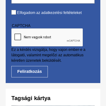
Elfogadom az adatkezelési feltételeket
CAPTCHA
Ez a kérdés vizsgálja, hogy vajon ember-e a
látogató, valamint megelőzi az automatikus
kéretlen üzenetek beküldését.
Tagsági kártya