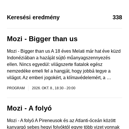
Keresési eredmény
338
Mozi - Bigger than us
Mozi - Bigger than us A 18 éves Melati már hat éve küzd
Indonéziában a hazáját sújtó műanyagszennyezés
ellen. Nincs egyedül: világszerte fiatalok egész
nemzedéke emeli fel a hangját, hogy jobbá tegye a
világot. Az emberi jogokért, a klímavédelemért, a …
PROGRAM
2026. OKT. 8., 18:30
-
20:00
Mozi - A folyó
Mozi - A folyó A Pireneusok és az Atlanti-óceán között
kanyargó sebes hegyi folyóktól egyre több vizet vonnak