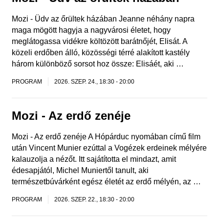
Mozi - Üdv az őrültek házában Jeanne néhány napra
maga mögött hagyja a nagyvárosi életet, hogy
meglátogassa vidékre költözött barátnőjét, Elisát. A
közeli erdőben álló, közösségi térré alakított kastély
három különböző sorsot hoz össze: Elisáét, aki …
PROGRAM
2026. SZEP. 24., 18:30
-
20:00
Mozi - Az erdő zenéje
Mozi - Az erdő zenéje A Hópárduc nyomában című film
után Vincent Munier ezúttal a Vogézek erdeinek mélyére
kalauzolja a nézőt. Itt sajátította el mindazt, amit
édesapjától, Michel Muniertől tanult, aki
természetbúvárként egész életét az erdő mélyén, az …
PROGRAM
2026. SZEP. 22., 18:30
-
20:00