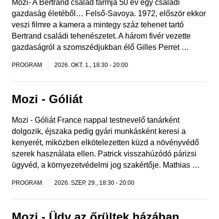
Mozi- A Bertrand család farmja 50 év egy családi
gazdaság életéből… Felső-Savoya. 1972, először ekkor
veszi filmre a kamera a mintegy száz tehenet tartó
Bertrand családi tehenészetet. A három fivér vezette
gazdaságról a szomszédjukban élő Gilles Perret …
PROGRAM
2026. OKT. 1., 18:30
-
20:00
Mozi - Góliát
Mozi - Góliát France nappal testnevelő tanárként
dolgozik, éjszaka pedig gyári munkásként keresi a
kenyerét, miközben elkötelezetten küzd a növényvédő
szerek használata ellen. Patrick visszahúzódó párizsi
ügyvéd, a környezetvédelmi jog szakértője. Mathias …
PROGRAM
2026. SZEP. 29., 18:30
-
20:00
Mozi - Üdv az őrültek házában