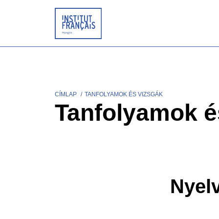
Ugrás
a
tartalomra
CÍMLAP
TANFOLYAMOK ÉS VIZSGÁK
Morzsa
Tanfolyamok é
Nyel