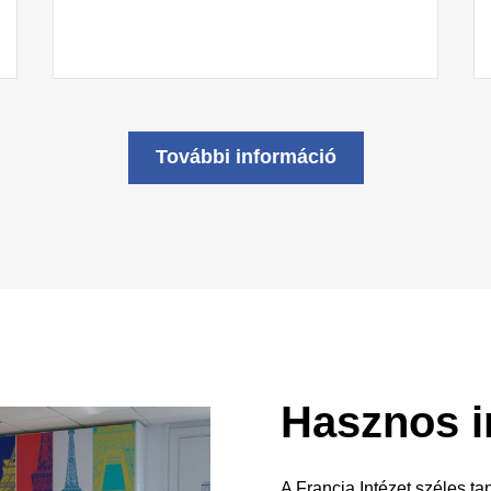
További információ
Hasznos i
A Francia Intézet széles t