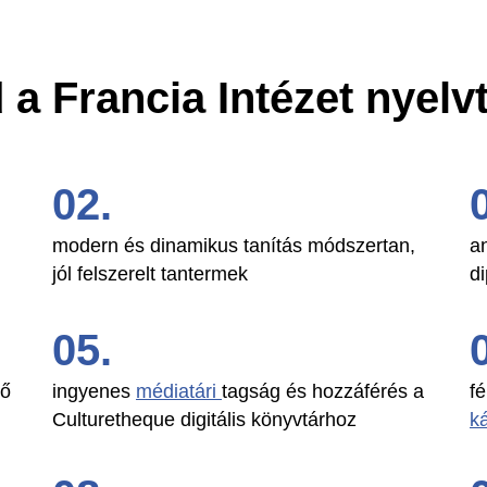
 a Francia Intézet nyel
modern és dinamikus tanítás módszertan,
a
jól felszerelt tantermek
d
dő
ingyenes
médiatári
tagság és hozzáférés a
f
Culturetheque digitális könyvtárhoz
k