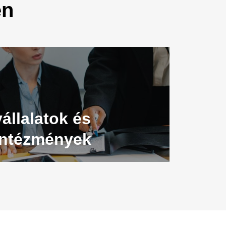
en
vállalatok és
intézmények