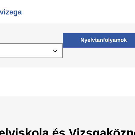
vizsga
Nyelvtanfolyamok
elviskola és Vizsgaközp