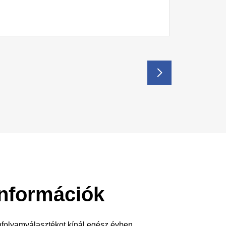
nformációk
anfolyamválasztékot kínál egész évben