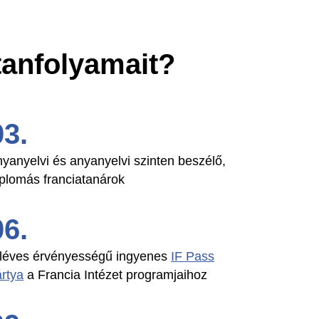
vtanfolyamait?
nyanyelvi és anyanyelvi szinten beszélő,
iplomás franciatanárok
éléves érvényességű ingyenes
IF Pass
ártya
a Francia Intézet programjaihoz