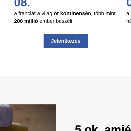
a
a franciát a világ
öt kontinens
én, több mint
a
200 millió
ember beszéli
h
Jelentkezés
5 ok, ami