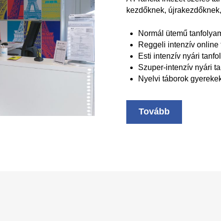
kezdőknek, újrakezdőknek
Normál ütemű tanfolyamo
Reggeli intenzív online 
Esti intenzív nyári tanf
Szuper-intenzív nyári ta
Nyelvi táborok gyereke
Tovább