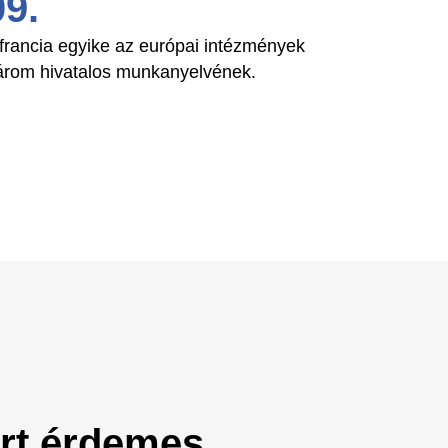
 francia egyike az európai intézmények
árom hivatalos munkanyelvének.
ért érdemes