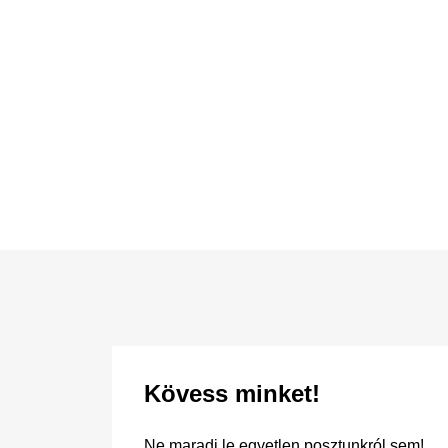
Kövess minket!
Ne maradj le egyetlen posztunkról sem!