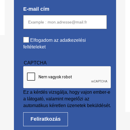
E-mail cím
Elfogadom az adatkezelési
feltételeket
CAPTCHA
Ez a kérdés vizsgálja, hogy vajon ember-e
a látogató, valamint megelőzi az
automatikus kéretlen üzenetek beküldését.