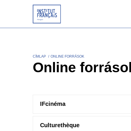
Ugrás
a
tartalomra
CÍMLAP
ONLINE FORRÁSOK
Morzsa
Online forráso
IFcinéma
Culturethèque