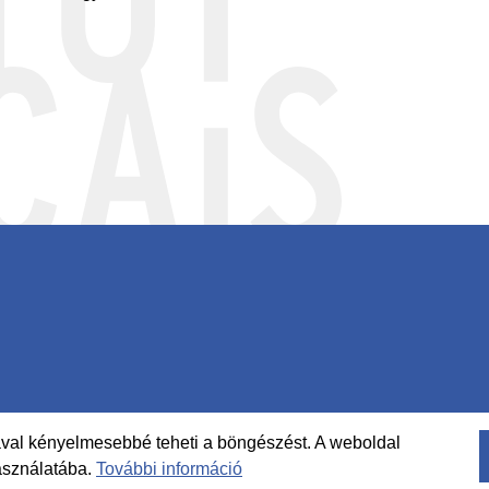
Footer
-
Social
ával kényelmesebbé teheti a böngészést. A weboldal
Bottom
asználatába.
További információ