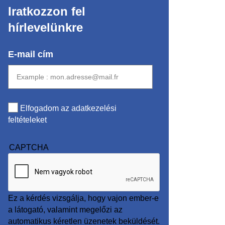
Iratkozzon fel
hírlevelünkre
E-mail cím
Elfogadom az adatkezelési
feltételeket
CAPTCHA
Ez a kérdés vizsgálja, hogy vajon ember-e
a látogató, valamint megelőzi az
automatikus kéretlen üzenetek beküldését.