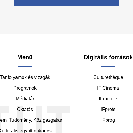
oter
Menü
Digitális források
Tanfolyamok és vizsgák
Culturethèque
ddle
Programok
IF Cinéma
Médiatár
IFmobile
Oktatás
IFprofs
em, Tudomány, Közigazgatás
IFprog
Kulturális együttműködés