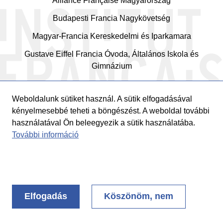
Alliance Française Magyarország
Budapesti Francia Nagykövetség
Magyar-Francia Kereskedelmi és Iparkamara
Gustave Eiffel Francia Óvoda, Általános Iskola és
Gimnázium
Weboldalunk sütiket használ. A sütik elfogadásával
kényelmesebbé teheti a böngészést. A weboldal további
használatával Ön beleegyezik a sütik használatába.
További információ
© 2026
Institut Français en Hongrie
Elfogadás
Köszönöm, nem
MENTIONS LÉGALES
CRÉDITS
Footer