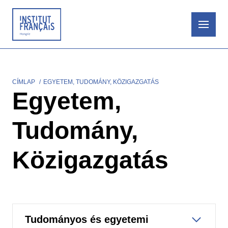
Ugrás
a
tartalomra
CÍMLAP
EGYETEM, TUDOMÁNY, KÖZIGAZGATÁS
Morzsa
Egyetem,
Tudomány,
Közigazgatás
Tudományos és egyetemi