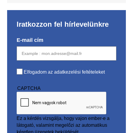
Iratkozzon fel hírlevelünkre
E-mail cím
Elfogadom az adatkezelési feltételeket
CAPTCHA
Ez a kérdés vizsgálja, hogy vajon ember-e a
látogató, valamint megelőzi az automatikus
kéretlen üzenetek beküldését.