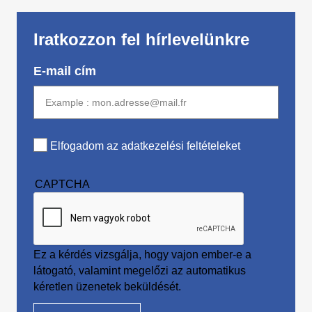
Iratkozzon fel hírlevelünkre
E-mail cím
Elfogadom az adatkezelési feltételeket
CAPTCHA
Ez a kérdés vizsgálja, hogy vajon ember-e a
látogató, valamint megelőzi az automatikus
kéretlen üzenetek beküldését.