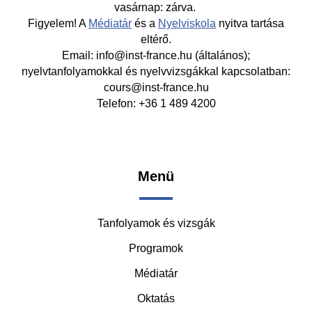
vasárnap: zárva.
Figyelem! A
Médiatár
és a
Nyelviskola
nyitva tartása
eltérő.
Email: info@inst-france.hu (általános);
nyelvtanfolyamokkal és nyelvvizsgákkal kapcsolatban:
cours@inst-france.hu
Telefon: +36 1 489 4200
Footer
Menü
-
Tanfolyamok és vizsgák
Middle
Programok
Médiatár
Oktatás