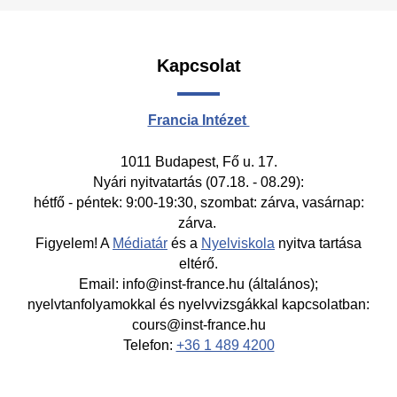
Kapcsolat
Francia Intézet
1011 Budapest, Fő u. 17.
Nyári nyitvatartás (07.18. - 08.29):
hétfő - péntek: 9:00-19:30, szombat: zárva, vasárnap:
zárva.
Figyelem! A
Médiatár
és a
Nyelviskola
nyitva tartása
eltérő.
Email: info@inst-france.hu (általános);
nyelvtanfolyamokkal és nyelvvizsgákkal kapcsolatban:
cours@inst-france.hu
Telefon:
+36 1 489 4200