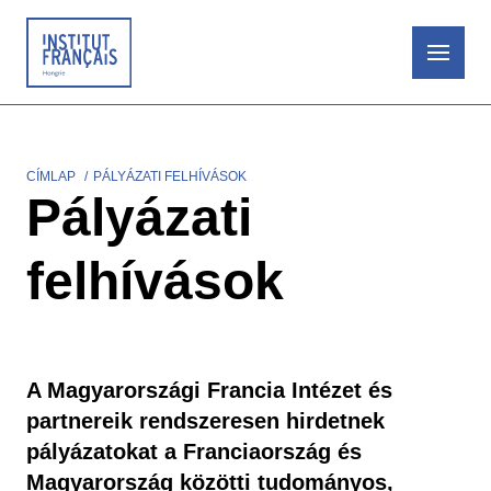
Ugrás
a
tartalomra
CÍMLAP
PÁLYÁZATI FELHÍVÁSOK
Morzsa
Pályázati
felhívások
A Magyarországi Francia Intézet és
partnereik rendszeresen hirdetnek
pályázatokat a Franciaország és
Magyarország közötti tudományos,