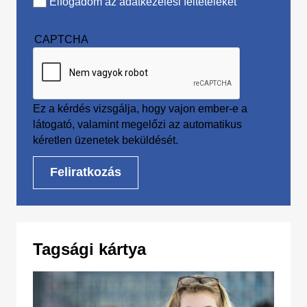
Elfogadom az adatkezelési feltételeket
CAPTCHA
Ez a kérdés vizsgálja, hogy vajon ember-e a
látogató, valamint megelőzi az automatikus
kéretlen üzenetek beküldését.
Tagsági kártya