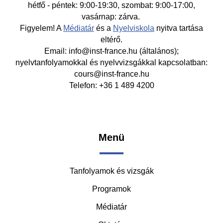
hétfő - péntek: 9:00-19:30, szombat: 9:00-17:00,
vasárnap: zárva.
Figyelem! A
Médiatár
és a
Nyelviskola
nyitva tartása
eltérő.
Email: info@inst-france.hu (általános);
nyelvtanfolyamokkal és nyelvvizsgákkal kapcsolatban:
cours@inst-france.hu
Telefon: +36 1 489 4200
Footer
Menü
-
Tanfolyamok és vizsgák
Middle
Programok
Médiatár