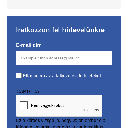
Iratkozzon fel hírlevelünkre
E-mail cím
Elfogadom az adatkezelési feltételeket
CAPTCHA
Ez a kérdés vizsgálja, hogy vajon ember-e a
látogató, valamint megelőzi az automatikus