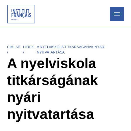
Ugrás
a
tartalomra
CÍMLAP
HÍREK
A NYELVISKOLA TITKÁRSÁGÁNAK NYÁRI
Morzsa
NYITVATARTÁSA
A nyelviskola
titkárságának
nyári
nyitvatartása