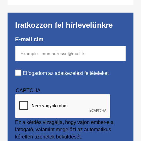
Iratkozzon fel hírlevelünkre
E-mail cím
Elfogadom az adatkezelési feltételeket
CAPTCHA
Ez a kérdés vizsgálja, hogy vajon ember-e a
látogató, valamint megelőzi az automatikus
kéretlen üzenetek beküldését.