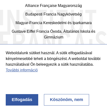
Alliance Française Magyarország
Budapesti Francia Nagykövetség
Magyar-Francia Kereskedelmi és Iparkamara
Gustave Eiffel Francia Óvoda, Általános Iskola és
Gimnázium
Weboldalunk sütiket használ. A sütik elfogadásával
kényelmesebbé teheti a böngészést. A weboldal további
használatával Ön beleegyezik a sütik használatába.
További információ
© 2026
Institut Français en Hongrie
Elfogadás
Köszönöm, nem
MENTIONS LÉGALES
CRÉDITS
Footer