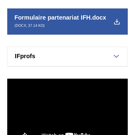
Formulaire partenariat IFH.docx
(
DOCX,
37.14 KO
)
IFprofs