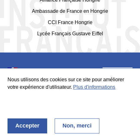
Ambassade de France en Hongrie
CCI France Hongrie
Lycée Français Gustave Eiffel
Nous utilisons des cookies sur ce site pour améliorer
votre expérience d'utilisateur.
Plus d'informations
© 2026
Institut Français en Hongrie
MENTIONS LÉGALES
CRÉDITS
Footer
Accepter
Non, merci
-
Social