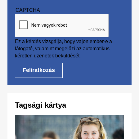
CAPTCHA
Ez a kérdés vizsgálja, hogy vajon ember-e a
látogató, valamint megelőzi az automatikus
kéretlen üzenetek beküldését.
Tagsági kártya