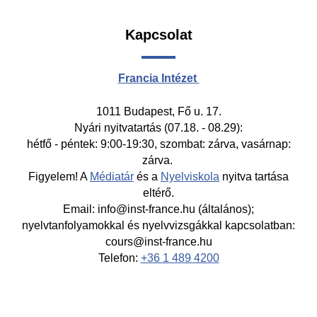
Kapcsolat
Francia Intézet
1011 Budapest, Fő u. 17.
Nyári nyitvatartás (07.18. - 08.29):
hétfő - péntek: 9:00-19:30, szombat: zárva, vasárnap:
zárva.
Figyelem! A
Médiatár
és a
Nyelviskola
nyitva tartása
eltérő.
Email: info@inst-france.hu (általános);
nyelvtanfolyamokkal és nyelvvizsgákkal kapcsolatban:
cours@inst-france.hu
Telefon:
+36 1 489 4200