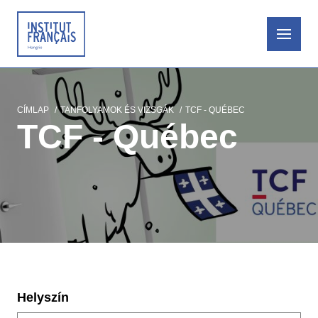
Ugrás
a
tartalomra
CÍMLAP
TANFOLYAMOK ÉS VIZSGÁK
TCF - QUÉBEC
Morzsa
TCF - Québec
Helyszín