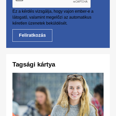
Ez a kérdés vizsgálja, hogy vajon ember-e a
látogató, valamint megelőzi az automatikus
kéretlen üzenetek beküldését.
Tagsági kártya