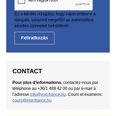
Ez a kérdés vizsgálja, hogy vajon ember-e a
látogató, valamint megelőzi az automatikus
kéretlen üzenetek beküldését.
CONTACT
Pour plus d'informations,
contactez-nous par
téléphone au +36/1 489 42 00 ou par e-mail à
l'adresse
info@inst-france.hu
. Cours et examens:
cours@inst-france.hu