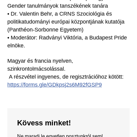
Gender tanulmányok tanszékének tanára
• Dr. Valentin Behr, a CRNS Szociológia és
politikatudományi európai központjának kutatója
(Panthéon-Sorbonne Egyetem)
• Moderátor: Radványi Viktória, a Budapest Pride
elnöke.
Magyar és francia nyelven,
szinkrontolmácsolással.
A részvétel ingyenes, de regisztrációhoz kötött:
https://forms.gle/GDkpsj2s6M92fGSP9
Kövess minket!
Ne maradj le egyetlen posztunkról sem!