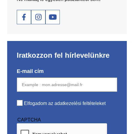
Social
Iratkozzon fel hírlevelünkre
E-mail cím
Elfogadom az adatkezelési feltételeket
CAPTCHA