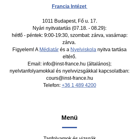
Francia Intézet
1011 Budapest, Fő u. 17.
Nyári nyitvatartás (07.18. - 08.29):
hétfő - péntek: 9:00-19:30, szombat: zárva, vasárnap:
zárva.
Figyelem! A
Médiatár
és a
Nyelviskola
nyitva tartása
eltérő.
Email: info@inst-france.hu (általános);
nyelvtanfolyamokkal és nyelvvizsgákkal kapcsolatban:
cours@inst-france.hu
Telefon:
+36 1 489 4200
Footer
Menü
-
Tanfolyamok és vizsgák