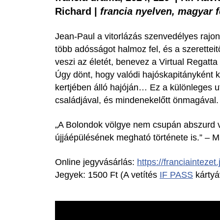
Richard |
francia nyelven, magyar fe
Jean-Paul a vitorlázás szenvedélyes rajo
több adósságot halmoz fel, és a szeretteit
veszi az életét, benevez a Virtual Regatta
Úgy dönt, hogy valódi hajóskapitányként k
kertjében álló hajóján… Ez a különleges ut
családjával, és mindenekelőtt önmagával.
„A Bolondok völgye nem csupán abszurd ví
újjáépülésének megható története is.” – 
Online jegyvásárlás:
https://franciaintezet
Jegyek: 1500 Ft (A vetítés
IF PASS
kártyá