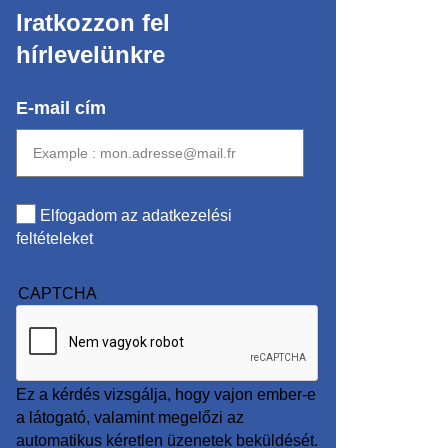
Iratkozzon fel
hírlevelünkre
E-mail cím
Elfogadom az adatkezelési
feltételeket
CAPTCHA
Ez a kérdés vizsgálja, hogy vajon ember-e
a látogató, valamint megelőzi az
automatikus kéretlen üzenetek beküldését.