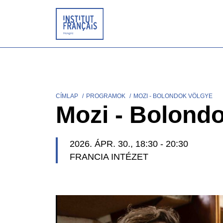
Ugrás
a
tartalomra
CÍMLAP
PROGRAMOK
MOZI - BOLONDOK VÖLGYE
Morzsa
Mozi - Bolond
2026. ÁPR. 30., 18:30
-
20:30
FRANCIA INTÉZET