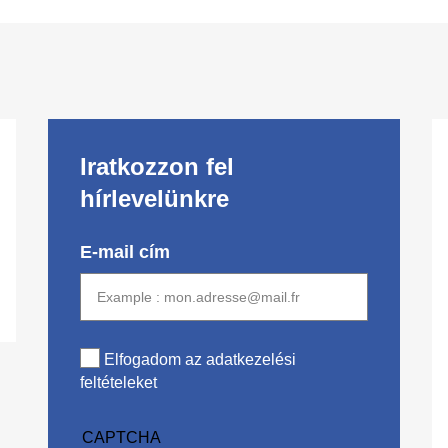
Iratkozzon fel
hírlevelünkre
E-mail cím
Elfogadom az adatkezelési
feltételeket
CAPTCHA