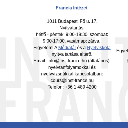
-
Francia Intézet
Mi
1011 Budapest, Fő u. 17.
Nyitvatartás:
hétfő - péntek: 9:00-19:30, szombat:
9:00-17:00, vasárnap: zárva.
Figyelem! A
Médiatár
és a
Nyelviskola
Egyet
nyitva tartása eltérő.
Email: info@inst-france.hu (általános);
nyelvtanfolyamokkal és
nyelvvizsgákkal kapcsolatban:
cours@inst-france.hu
Telefon: +36 1 489 4200