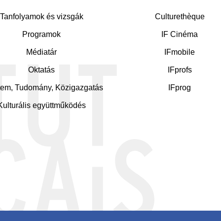
Tanfolyamok és vizsgák
Culturethèque
ddle
Programok
IF Cinéma
Médiatár
IFmobile
Oktatás
IFprofs
em, Tudomány, Közigazgatás
IFprog
Kulturális együttműködés