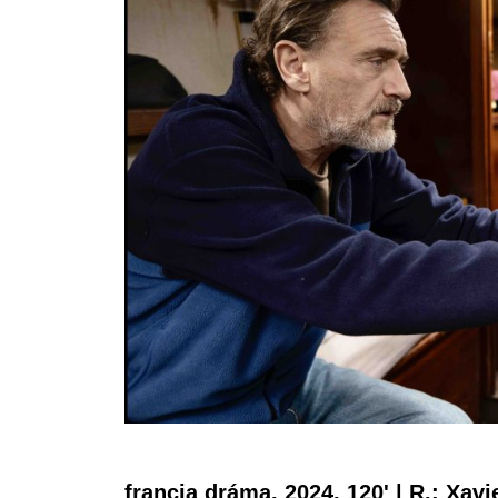
francia dráma, 2024, 120' | R.: Xav