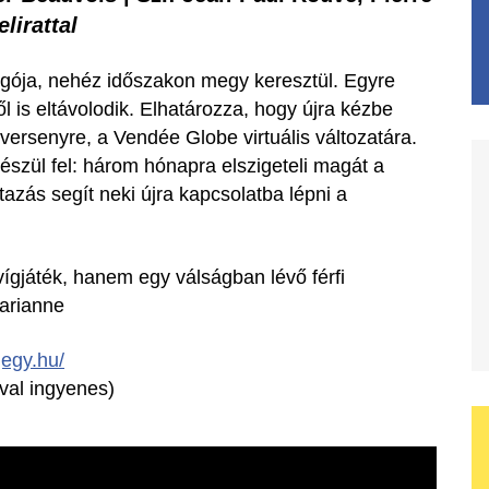
lirattal
ngója, nehéz időszakon megy keresztül. Egyre
ől is eltávolodik. Elhatározza, hogy újra kézbe
 versenyre, a Vendée Globe virtuális változatára.
észül fel: három hónapra elszigeteli magát a
azás segít neki újra kapcsolatba lépni a
gjáték, hanem egy válságban lévő férfi
Marianne
.jegy.hu/
val ingyenes)