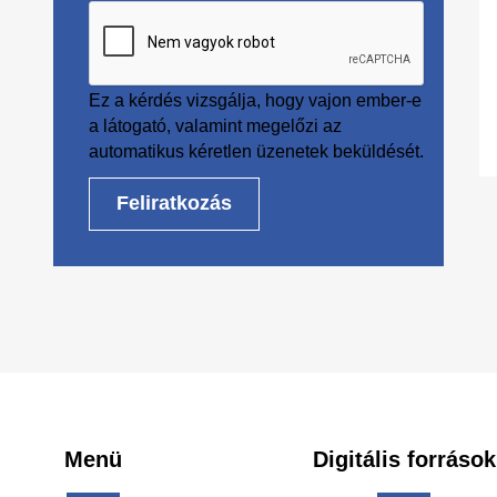
Ez a kérdés vizsgálja, hogy vajon ember-e
a látogató, valamint megelőzi az
automatikus kéretlen üzenetek beküldését.
oter
Menü
Digitális források