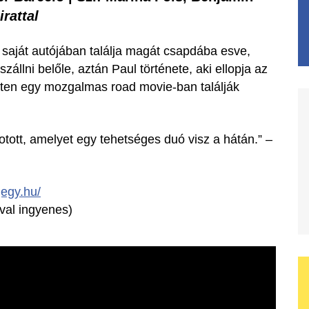
irattal
l saját autójában találja magát csapdába esve,
zállni belőle, aztán Paul története, aki ellopja az
ketten egy mozgalmas road movie-ban találják
otott, amelyet egy tehetséges duó visz a hátán.” –
.jegy.hu/
val ingyenes)