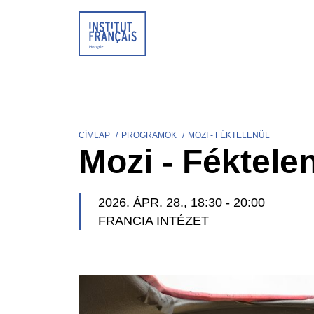
Ugrás
a
tartalomra
CÍMLAP
PROGRAMOK
MOZI - FÉKTELENÜL
Morzsa
Mozi - Féktele
2026. ÁPR. 28., 18:30
-
20:00
FRANCIA INTÉZET