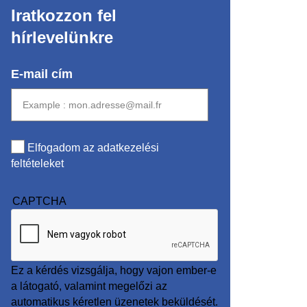
Iratkozzon fel
hírlevelünkre
E-mail cím
Elfogadom az adatkezelési
feltételeket
CAPTCHA
Ez a kérdés vizsgálja, hogy vajon ember-e
a látogató, valamint megelőzi az
automatikus kéretlen üzenetek beküldését.