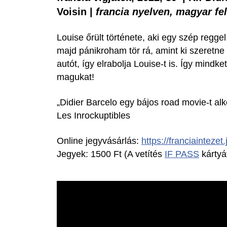
Voisin |
francia nyelven, magyar fel
Louise őrült története, aki egy szép regge
majd pánikroham tör rá, amint ki szeretne s
autót, így elrabolja Louise-t is. Így mind
magukat!
„Didier Barcelo egy bájos road movie-t alk
Les Inrockuptibles
Online jegyvásárlás:
https://franciaintezet
Jegyek: 1500 Ft (A vetítés
IF PASS
kártyá