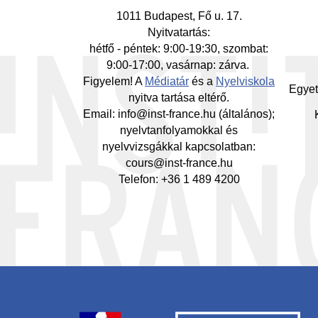
Mi
1011 Budapest, Fő u. 17.
Nyitvatartás:
hétfő - péntek: 9:00-19:30, szombat:
9:00-17:00, vasárnap: zárva.
Figyelem! A
Médiatár
és a
Nyelviskola
Egyet
nyitva tartása eltérő.
Email: info@inst-france.hu (általános);
nyelvtanfolyamokkal és
nyelvvizsgákkal kapcsolatban:
cours@inst-france.hu
Telefon: +36 1 489 4200