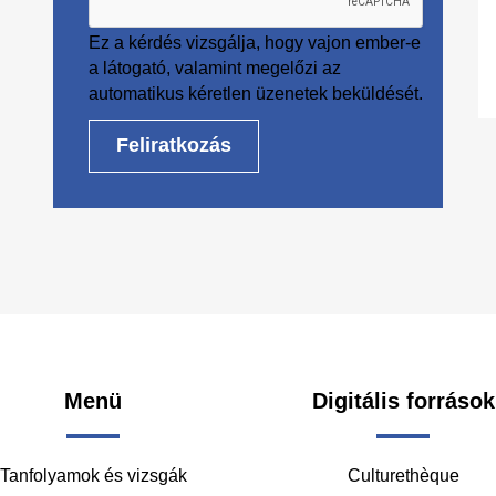
Ez a kérdés vizsgálja, hogy vajon ember-e
a látogató, valamint megelőzi az
automatikus kéretlen üzenetek beküldését.
oter
Menü
Digitális források
Tanfolyamok és vizsgák
Culturethèque