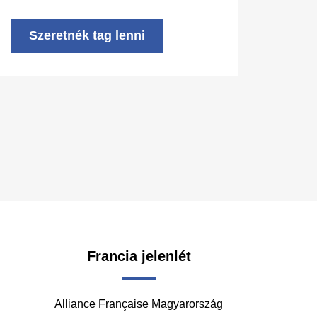
Szeretnék tag lenni
Francia jelenlét
Alliance Française Magyarország